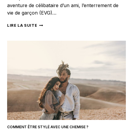
aventure de célibataire d’un ami, l’enterrement de
vie de garçon (EVG)…
COMMENT
LIRE LA SUITE
S’HABILLER
POUR
UN
ENTERREMENT
DE
VIE
DE
GARÇON
(EVG)
?
COMMENT ÊTRE STYLÉ AVEC UNE CHEMISE ?