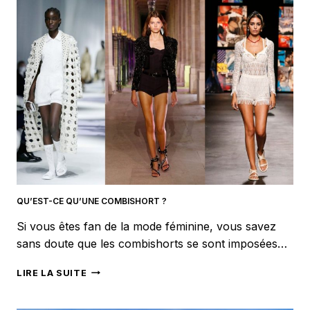
:
GUIDE
DE
L’HOMME
MODERNE
QU’EST-CE QU’UNE COMBISHORT ?
Si vous êtes fan de la mode féminine, vous savez
sans doute que les combishorts se sont imposées…
QU’EST-
LIRE LA SUITE
CE
QU’UNE